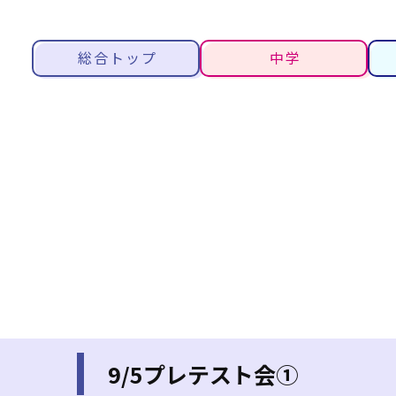
総合トップ
中学
9/5プレテスト会①