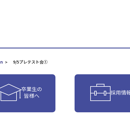
on
9/5プレテスト会①
卒業生の
採用情
皆様へ