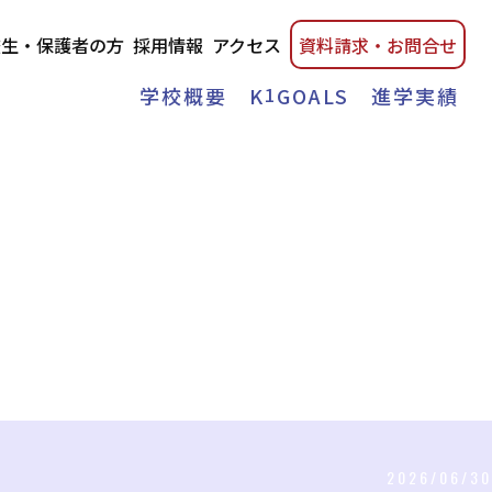
校生・保護者の方
採用情報
アクセス
資料請
求・
お問合せ
学校概要
K
1
GOALS
進学実績
2026/06/30