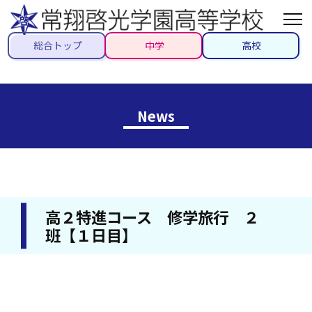
総合トップ
中学
高校
News
高２特進コース 修学旅行 ２
班【１日目】
2024/09/30
#高校#先生ブログ