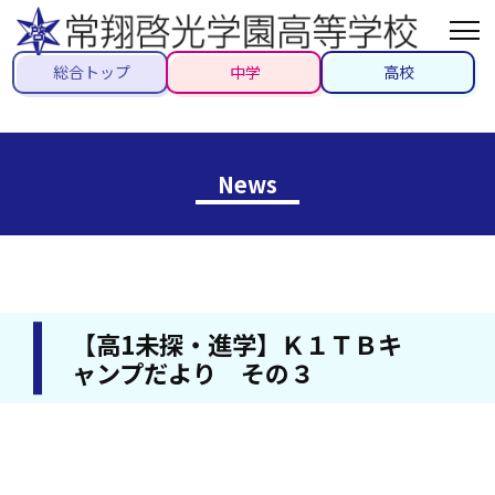
総合トップ
中学
高校
News
【高1未探・進学】Ｋ１ＴＢキ
ャンプだより その３
2025/09/10
#高校