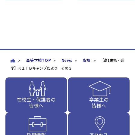
高等学校TOP
News
高校
【高1未探・進
学】Ｋ１ＴＢキャンプだより その３
在校生・保護者の
卒業生の
皆様へ
皆様へ
採用情報
アクセス