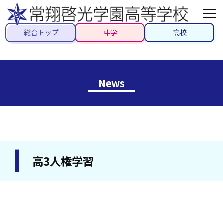
総合トップ
中学
高校
News
高3人権学習
2026/06/18
#高校