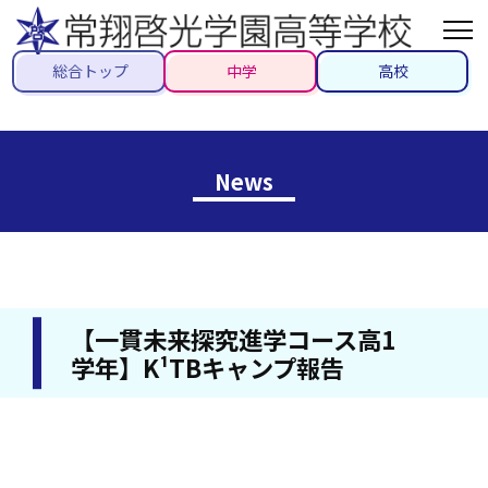
総合トップ
中学
高校
News
【一貫未来探究進学コース高1
学年】K¹TBキャンプ報告
2024/09/11
#K¹