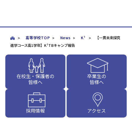
高等学校TOP
News
K¹
【一貫未来探究
進学コース高1学年】K¹TBキャンプ報告
在校生・保護者の
卒業生の
皆様へ
皆様へ
採用情報
アクセス