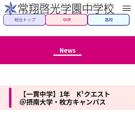
総合トップ
中学
高校
News
【一貫中学】1年 K¹クエスト
＠摂南大学・枚方キャンパス
2025/05/20
#K¹
#先生ブログ