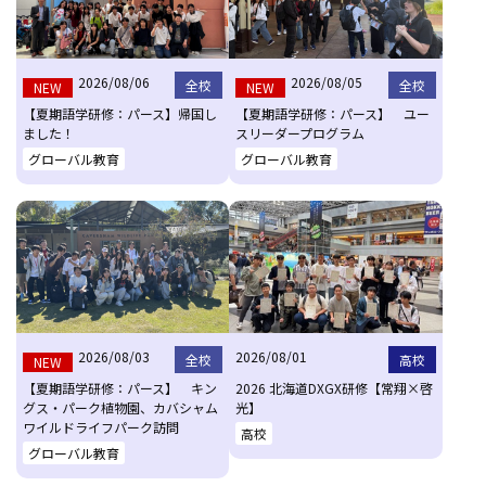
2026/08/06
2026/08/05
全校
全校
NEW
NEW
【夏期語学研修：パース】帰国し
【夏期語学研修：パース】 ユー
ました！
スリーダープログラム
グローバル教育
グローバル教育
2026/08/03
2026/08/01
全校
高校
NEW
【夏期語学研修：パース】 キン
2026 北海道DXGX研修【常翔×啓
グス・パーク植物園、カバシャム
光】
ワイルドライフパーク訪問
高校
グローバル教育