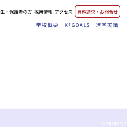
校生・保護者の方
採用情報
アクセス
資料請
求・
お問合せ
学校概要
K
1
GOALS
進学実績
2026/02/17