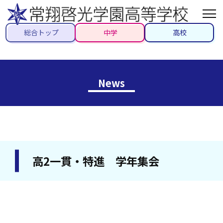
総合トップ
中学
高校
News
高2一貫・特進 学年集会
2024/06/06
#高校