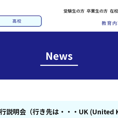
受験生の方
卒業生の方
在
高校
教育内
News
会（行き先は・・・UK (United Ki