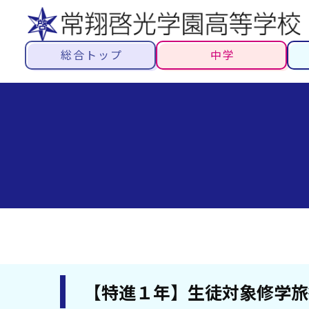
総合トップ
中学
【特進１年】生徒対象修学旅行説明