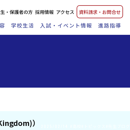
校生・保護者の方
採用情報
アクセス
資料請
求・
お問合せ
容
学校生活
入試・イベント情報
進路指導
ngdom)）
2025/02/14
#高校#トピックス#先生ブログ