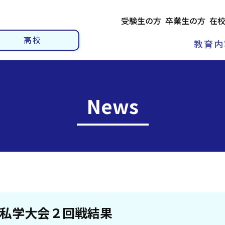
受験生の方
卒業生の方
在
高校
教育内
News
私学大会２回戦結果