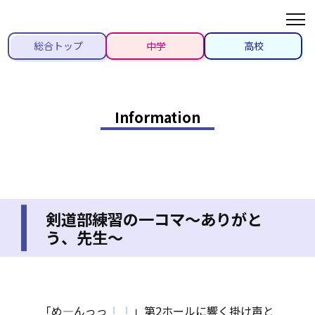
総合トップ
中学
高校
Information
剣道部練習の一コマ～ありがと
う、先生～
2024/03/26
「め―んっっ
」第2ホールに響く掛け声と