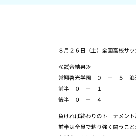
８月２６日（土）全国高校サッ
≪試合結果≫
常翔啓光学園 ０ － ５ 浪
前半 ０ － １
後半 ０ － ４
負ければ終わりのトーナメント
前半は全員で粘り強く闘うこと