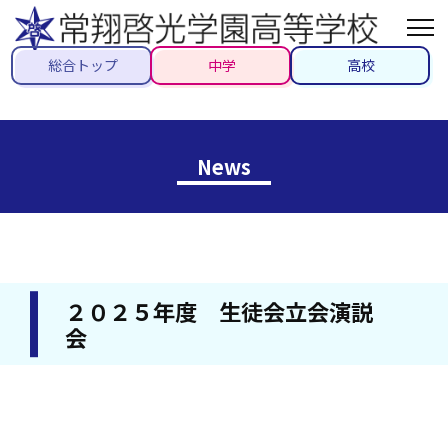
総合トップ
中学
高校
News
２０２５年度 生徒会立会演説
会
2025/04/17
#生徒会活動