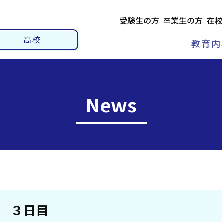
受験生の方
卒業生の方
在
高校
教育内
News
 ３日目