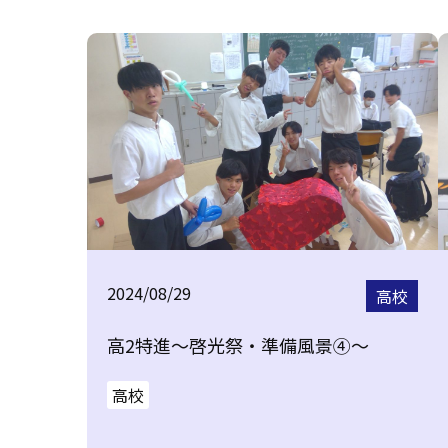
2024/08/29
高校
高2特進～啓光祭・準備風景④～
高校