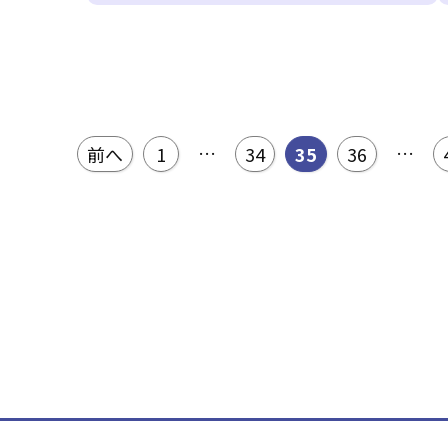
投稿のページ送り
…
…
前へ
1
34
35
36