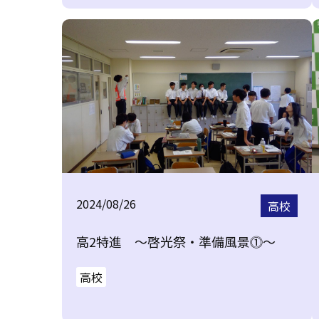
2024/08/26
高校
高2特進 ～啓光祭・準備風景⓵～
高校