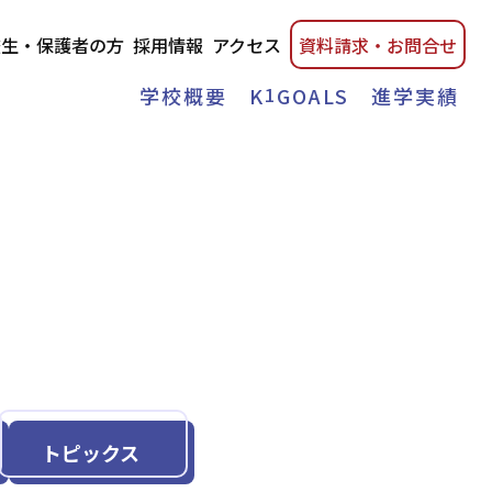
校生・保護者の方
採用情報
アクセス
資料請
求・
お問合せ
学校概要
K
1
GOALS
進学実績
トピックス