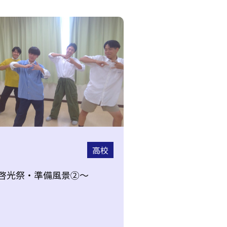
高校
～啓光祭・準備風景②～