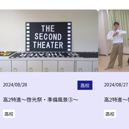
2024/08/28
2024/08/27
高校
高2特進～啓光祭・準備風景③～
高2特進
高校
高校