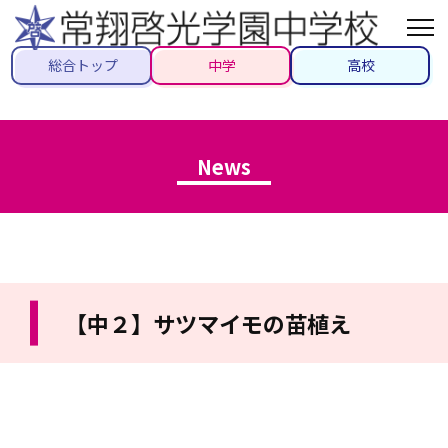
総合トップ
中学
高校
News
【中２】サツマイモの苗植え
2021/06/10
#先生ブログ