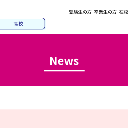
受験生の方
卒業生の方
在
高校
News
②