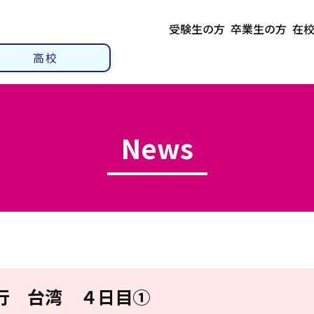
受験生の方
卒業生の方
在
高校
News
行 台湾 ４日目①