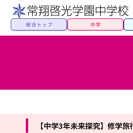
総合トップ
中学
【中学3年未来探究】修学旅