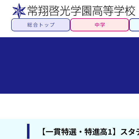
総合トップ
中学
【一貫特選・特進高1】スタ