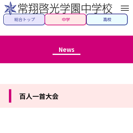
総合トップ
中学
高校
News
百人一首大会
2023/12/07
#トピックス