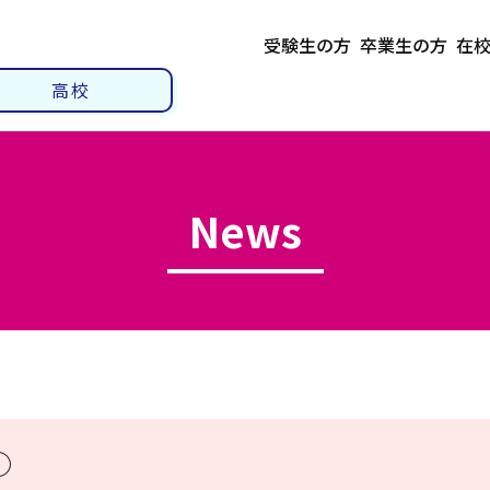
受験生の方
卒業生の方
在
高校
News
①