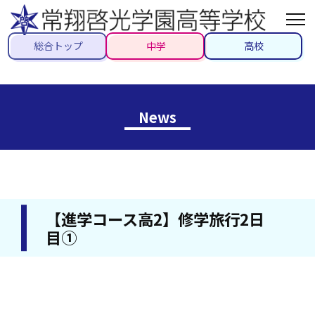
総合トップ
中学
高校
News
【進学コース高2】修学旅行2日
目①
2022/10/04
#トピックス