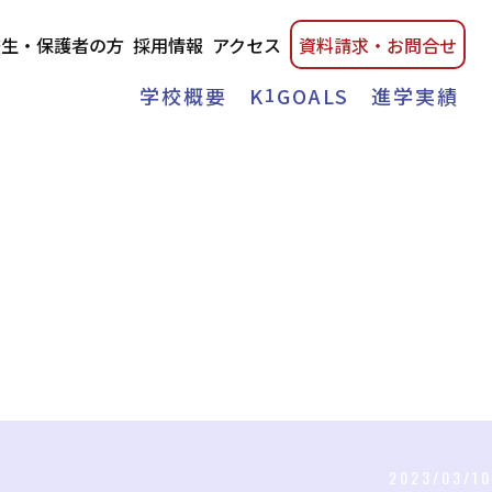
校生・保護者の方
採用情報
アクセス
資料請
求・
お問合せ
学校概要
K
1
GOALS
進学実績
2023/03/10