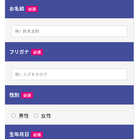
お名前
必須
フリガナ
必須
性別
必須
男性
女性
生年月日
必須