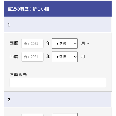
直近の職歴
※新しい順
1
西暦
年
月～
西暦
年
月
お勤め先
2