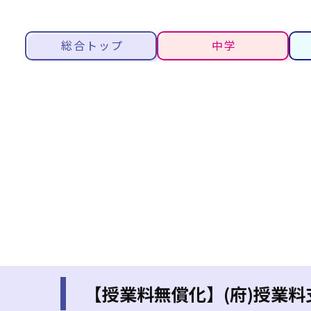
総合トップ
中学
【授業料無償化】(府)授業