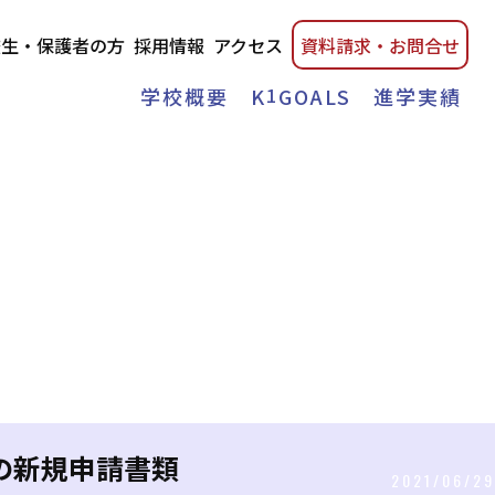
校生・保護者の方
採用情報
アクセス
資料請
求・
お問合せ
学校概要
K
1
GOALS
進学実績
の新規申請書類
2021/06/29