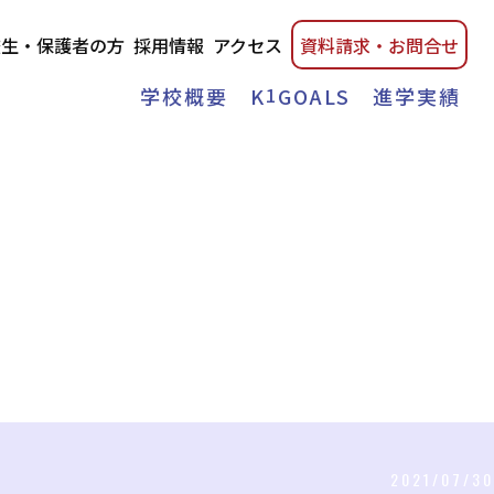
校生・保護者の方
採用情報
アクセス
資料請
求・
お問合せ
学校概要
K
1
GOALS
進学実績
2021/07/30