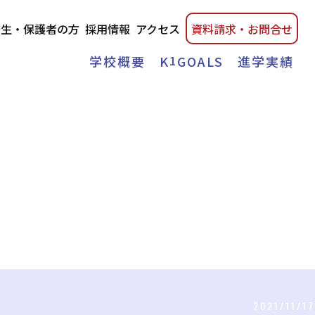
校生・保護者の方
採用情報
アクセス
資料請
求・
お問合せ
学校概要
K
1
GOALS
進学実績
2021/11/17