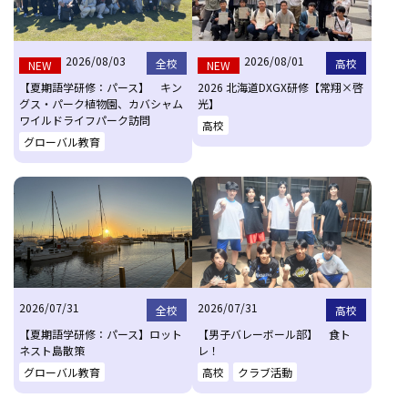
2026/08/03
2026/08/01
全校
高校
NEW
NEW
【夏期語学研修：パース】 キン
2026 北海道DXGX研修【常翔×啓
グス・パーク植物園、カバシャム
光】
ワイルドライフパーク訪問
高校
グローバル教育
2026/07/31
2026/07/31
全校
高校
【夏期語学研修：パース】ロット
【男子バレーボール部】 食ト
ネスト島散策
レ！
グローバル教育
高校
クラブ活動