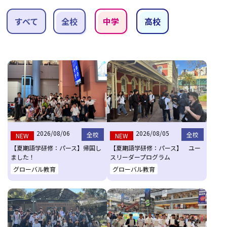
すべて
全校
中学
高校
2026/08/06
2026/08/05
全校
全校
NEW
NEW
【夏期語学研修：パース】帰国し
【夏期語学研修：パース】 ユー
ました！
スリーダープログラム
グローバル教育
グローバル教育