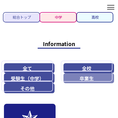
総合トップ
中学
高校
Information
全て
全校
受験生（中学）
卒業生
その他