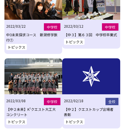
2022/03/22
2022/03/12
中学校
中学校
中3未来探求コース 新潟修学旅
【中３】第６３回 中学校卒業式
行①
トピックス
トピックス
2022/03/08
2022/02/18
中学校
全校
【中２未来】K¹クエスト大工大
【中２】クエストカップ出場者
コンクリート
表彰
トピックス
トピックス