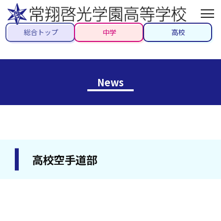
総合トップ
中学
高校
News
高校空手道部
2022/10/14
#クラブ活動