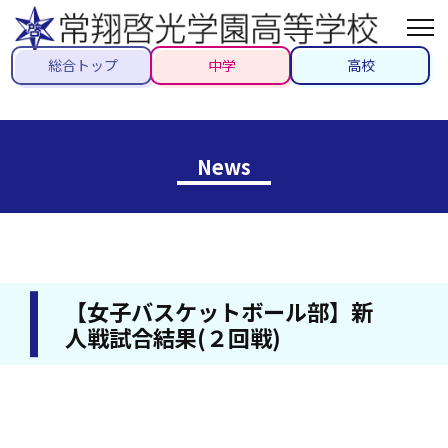
総合トップ
中学
高校
News
【女子バスケットボール部】新
人戦試合結果(２回戦)
2023/01/10
#クラブ活動