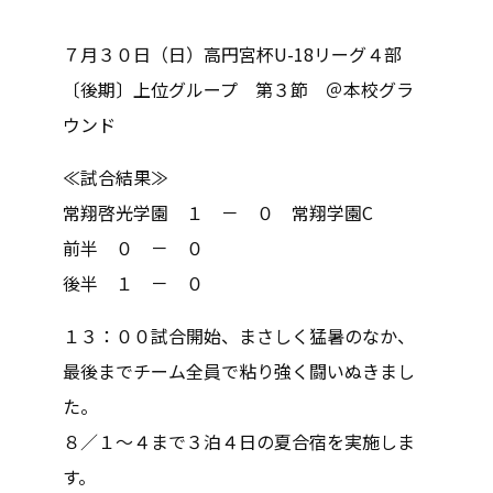
７月３０日（日）高円宮杯U-18リーグ４部
〔後期〕上位グループ 第３節 ＠本校グラ
ウンド
≪試合結果≫
常翔啓光学園 １ － ０ 常翔学園C
前半 ０ － ０
後半 １ － ０
１３：００試合開始、まさしく猛暑のなか、
最後までチーム全員で粘り強く闘いぬきまし
た。
８／１～４まで３泊４日の夏合宿を実施しま
す。