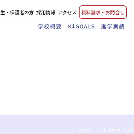
校生・保護者の方
採用情報
アクセス
資料請
求・
お問合せ
学校概要
K
1
GOALS
進学実績
2022/06/16
#先生ブログ