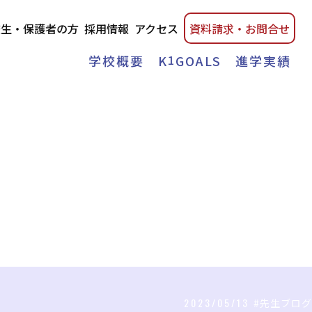
校生・保護者の方
採用情報
アクセス
資料請
求・
お問合せ
学校概要
K
1
GOALS
進学実績
2023/05/13
#先生ブログ