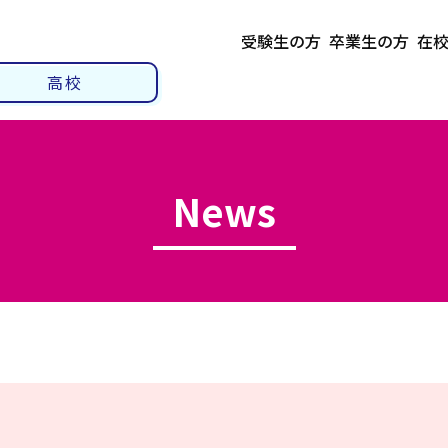
受験生の方
卒業生の方
在
高校
News