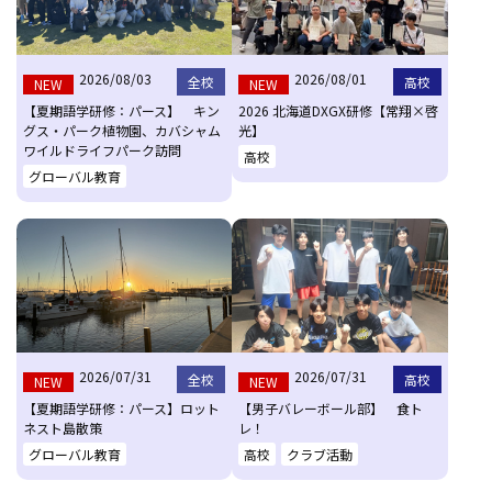
2026/08/03
2026/08/01
全校
高校
NEW
NEW
【夏期語学研修：パース】 キン
2026 北海道DXGX研修【常翔×啓
グス・パーク植物園、カバシャム
光】
ワイルドライフパーク訪問
高校
グローバル教育
2026/07/31
2026/07/31
全校
高校
NEW
NEW
【夏期語学研修：パース】ロット
【男子バレーボール部】 食ト
ネスト島散策
レ！
グローバル教育
高校
クラブ活動