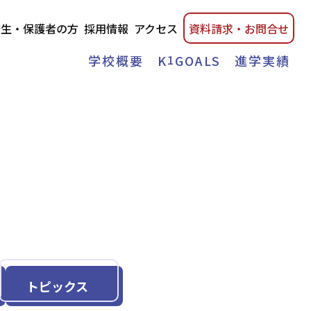
校生・保護者の方
採用情報
アクセス
資料請
求・
お問合せ
学校概要
K
1
GOALS
進学実績
トピックス