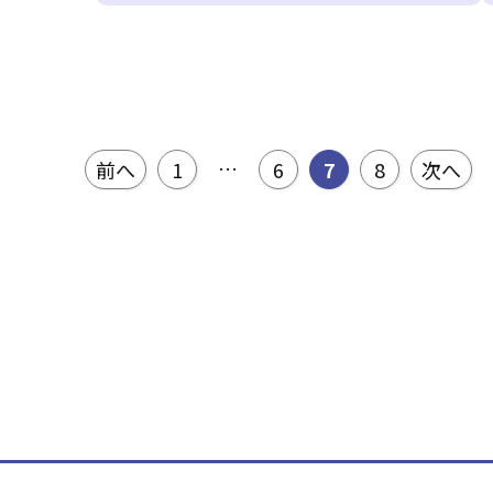
投稿のページ送り
…
前へ
1
6
7
8
次へ